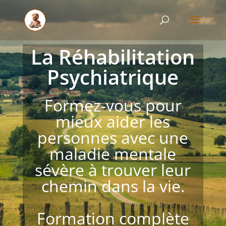
La Réhabilitation
Psychiatrique
Formez-vous pour
mieux aider les
personnes avec une
maladie mentale
sévère à trouver leur
chemin dans la vie.
Formation complète